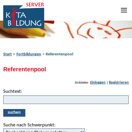
Zum Inhalt springen
Zur Navigation springen
Zum Fußbereich springen
Start
Fortbildungen
Referentenpool
Referentenpool
Anbieter:
Einloggen
|
Registrieren
Suchtext:
suchen
Suche nach Schwerpunkt: