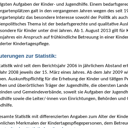
igsten Aufgaben der Kinder- und Jugendhilfe. Einem bedarfsgere
rgartenplätzen galt in den vergangenen Jahren wegen des seit 
rgartenplatz das besondere Interesse sowohl der Politik als auch 
ienpolitisches Thema ist der bedarfsgerechte und qualitative A
sondere für Kinder unter drei Jahren. Ab 1. August 2013 gilt für
sjahres ein Anspruch auf frühkindliche Betreuung in einer Kinder
derter Kindertagespflege.
uterungen zur Statistik:
tatistik wird seit dem Berichtsjahr 2006 in jährlichem Abstand e
ahr 2008 jeweils der 15. März eines Jahres. Ab dem Jahr 2009 wir
en. Auskunftspflichtig für die Erhebung der Kinder und tätigen P
chen und überörtlichen Träger der Jugendhilfe, die obersten Lan
inden und Gemeindeverbände, soweit sie Aufgaben der Jugendhil
dhilfe sowie die Leiter/-innen von Einrichtungen, Behörden und G
dhilfe.
esamte Statistik mit differenzierten Angaben zum Alter der Kind
nlichen Merkmalen der Kindertagespflegepersonen, dem Betreuun