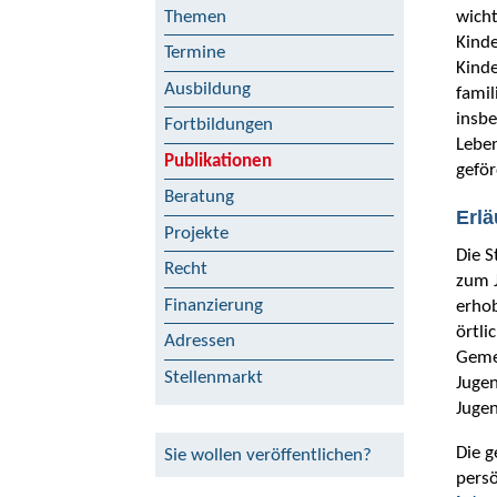
wicht
Themen
Kinde
Termine
Kinde
Ausbildung
famil
insbe
Fortbildungen
Leben
Publikationen
geför
Beratung
Erlä
Projekte
Die S
Recht
zum J
Finanzierung
erhob
örtli
Adressen
Geme
Stellenmarkt
Jugen
Jugen
Die g
Sie wollen veröffentlichen?
persö