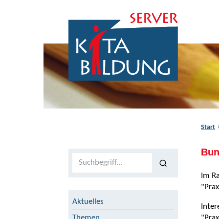
Zum Inhalt springen
Zur Navigation springen
Zum Fußbereich springen
Start
Bun
Volltextsuche
Im Ra
"Prax
Aktuelles
Inter
"Prax
Themen