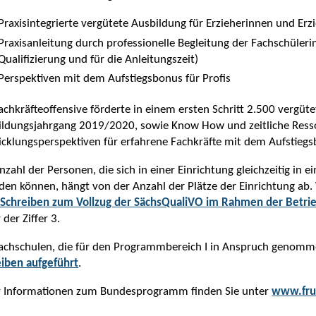
Praxisintegrierte vergütete Ausbildung für Erzieherinnen und Erz
Praxisanleitung durch professionelle Begleitung der Fachschüler
Qualifizierung und für die Anleitungszeit)
Perspektiven mit dem Aufstiegsbonus für Profis
achkräfteoffensive förderte in einem ersten Schritt 2.500 vergü
ldungsjahrgang 2019/2020, sowie Know How und zeitliche Resso
cklungsperspektiven für erfahrene Fachkräfte mit dem Aufstiegs
nzahl der Personen, die sich in einer Einrichtung gleichzeitig in 
den können, hängt von der Anzahl der Plätze der Einrichtung ab.
Schreiben zum Vollzug der SächsQualiVO im Rahmen der Betrie
 der Ziffer 3.
Fachschulen, die für den Programmbereich I in Anspruch genom
eiben aufgeführt
.
 Informationen zum Bundesprogramm finden Sie unter
www.fru