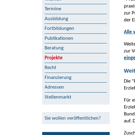
praxi
Termine
zur P
Ausbildung
der E
Fortbildungen
Alle 
Publikationen
Weite
Beratung
zur V
eing
Projekte
Recht
Weit
Finanzierung
Die "
Adressen
Erzie
Stellenmarkt
Für e
Erzie
Bund
Sie wollen veröffentlichen?
auf. 
Zusch