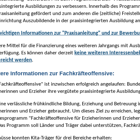
sintegrierte Ausbildungen zu verbessern. Innerhalb des Program
raxisanleitung gefördert und zum anderen die (zeitliche) Freiste
inrichtung Auszubildende in der praxisintegrierten Ausbildung an
wichtigen Informationen zur "Praxisanleitung" und zur Bewerbun
re Mittel für die Finanzierung eines weiteren Jahrgangs mit Au
erfügung. Es können daher derzeit
keine weiteren Interessenb
ereicht werden
.
ere Informationen zur Fachkräfteoffensive:
Fachkräfteoffensive" ist inzwischen erfolgreich angelaufen: Bu
herinnen und Erzieher ihre vergütete praxisintegrierte Ausbildun
ine verlässliche frühkindliche Bildung, Erziehung und Betreuung 
herinnen und Erzieher gebraucht. Um dieses Ziel zu erreichen, l
esprogramm "Fachkräfteoffensive für Erzieherinnen und Erziehe
Das Programm soll Länder und Träger dabei unterstützen, Fachkr
üsse konnten Kita-Träger für drei Bereiche erhalten: