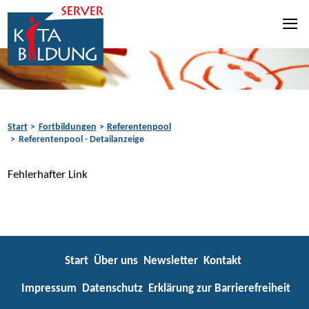
Zum Inhalt springen
Zur Navigation springen
Zum Fußbereich springen
Start
Fortbildungen
Referentenpool
Referentenpool - Detailanzeige
Fehlerhafter Link
Start
Über uns
Newsletter
Kontakt
Impressum
Datenschutz
Erklärung zur Barrierefreiheit