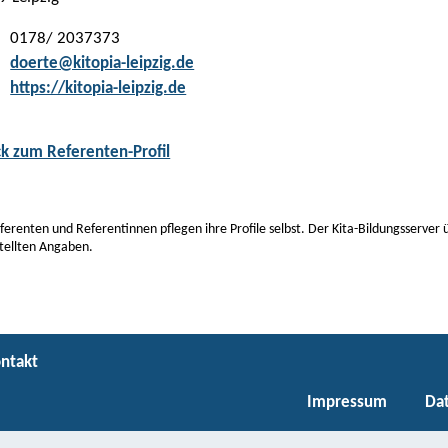
0178/ 2037373
:
doerte@kitopia-leipzig.de
:
https://kitopia-leipzig.de
ck zum Referenten-Profil
ferenten und Referentinnen pflegen ihre Profile selbst. Der Kita-Bildungsserver
tellten Angaben.
ntakt
Impressum
Da