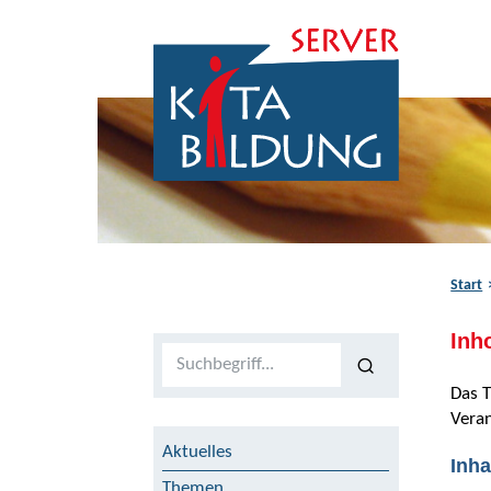
Zum Inhalt springen
Zur Navigation springen
Zum Fußbereich springen
Start
Inh
Volltextsuche
Das T
Veran
Aktuelles
Inha
Themen