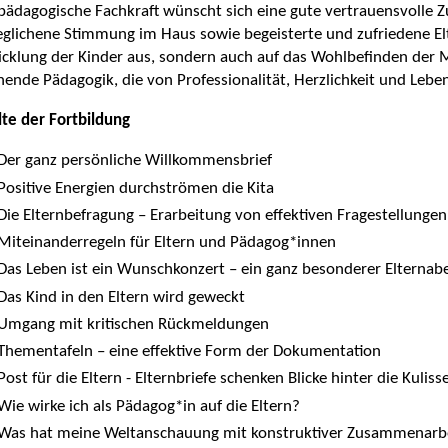
pädagogische Fachkraft wünscht sich eine gute vertrauensvolle 
glichene Stimmung im Haus sowie begeisterte und zufriedene Elte
cklung der Kinder aus, sondern auch auf das Wohlbefinden der Mit
ende Pädagogik, die von Professionalität, Herzlichkeit und Lebe
lte der Fortbildung
Der ganz persönliche Willkommensbrief
Positive Energien durchströmen die Kita
Die Elternbefragung – Erarbeitung von effektiven Fragestellungen
Miteinanderregeln für Eltern und Pädagog*innen
Das Leben ist ein Wunschkonzert – ein ganz besonderer Elternab
Das Kind in den Eltern wird geweckt
Umgang mit kritischen Rückmeldungen
Thementafeln – eine effektive Form der Dokumentation
Post für die Eltern - Elternbriefe schenken Blicke hinter die Kuliss
Wie wirke ich als Pädagog*in auf die Eltern?
Was hat meine Weltanschauung mit konstruktiver Zusammenarbe