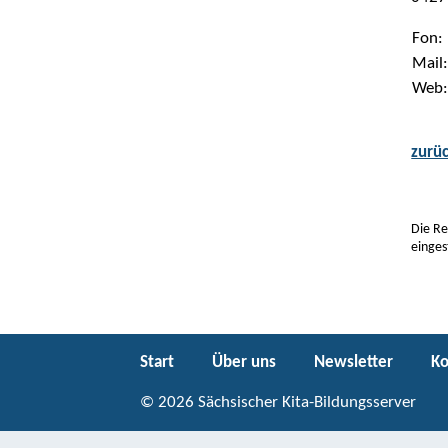
Fon:
Mail
Web
zurü
Die Re
einges
Start
Über uns
Newsletter
Ko
© 2026 Sächsischer Kita-Bildungsserver