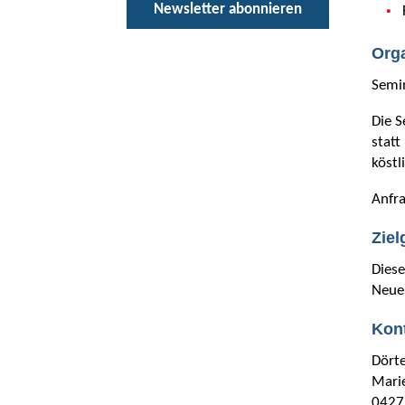
Newsletter abonnieren
Org
Semin
Die S
statt
köstl
Anfra
Zie
Diese
Neues
Kon
Dörte
Mari
0427