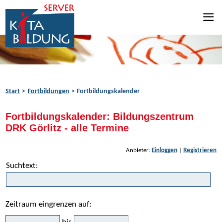
Zum Inhalt springen
Zur Navigation springen
Zum Fußbereich springen
Start
Fortbildungen
Fortbildungskalender
Fortbildungskalender: Bildungszentrum
DRK Görlitz - alle Termine
Anbieter:
Einloggen
|
Registrieren
Suchtext:
Zeitraum eingrenzen auf: