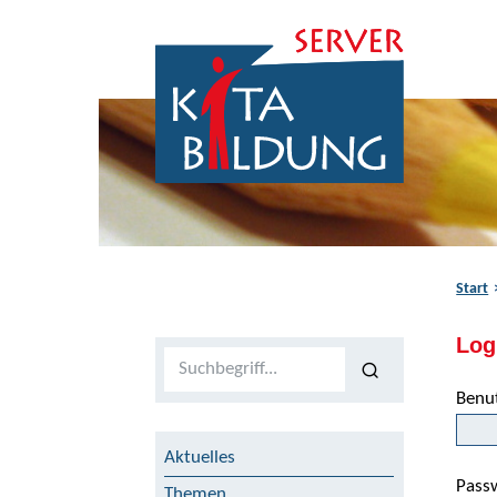
Zum Inhalt springen
Zur Navigation springen
Zum Fußbereich springen
Start
Log
Volltextsuche
Benu
Aktuelles
Pass
Themen