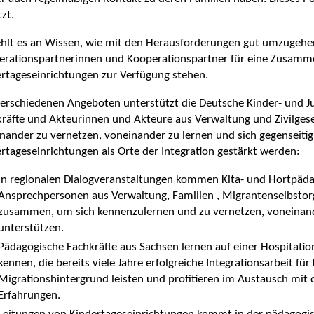
zt.
ehlt es an Wissen, wie mit den Herausforderungen gut umzugehe
erationspartnerinnen und Kooperationspartner für eine Zusamm
rtageseinrichtungen zur Verfügung stehen.
erschiedenen Angeboten unterstützt die Deutsche Kinder- und J
räfte und Akteurinnen und Akteure aus Verwaltung und Zivilgese
nander zu vernetzen, voneinander zu lernen und sich gegenseitig
rtageseinrichtungen als Orte der Integration gestärkt werden:
In regionalen Dialogveranstaltungen kommen Kita- und Hortpäd
Ansprechpersonen aus Verwaltung, Familien , Migrantenselbstorga
zusammen, um sich kennenzulernen und zu vernetzen, voneinande
unterstützen.
Pädagogische Fachkräfte aus Sachsen lernen auf einer Hospitation
kennen, die bereits viele Jahre erfolgreiche Integrationsarbeit fü
Migrationshintergrund leisten und profitieren im Austausch mit
Erfahrungen.