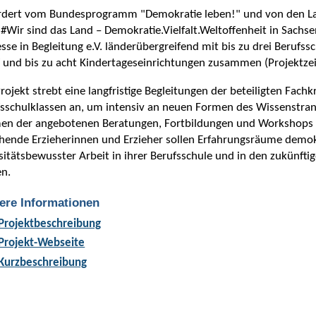
rdert vom Bundesprogramm "Demokratie leben!" und von den L
#Wir sind das Land – Demokratie.Vielfalt.Weltoffenheit in Sachse
sse in Begleitung e.V. länderübergreifend mit bis zu drei Berufss
 und bis zu acht Kindertageseinrichtungen zusammen (Projektze
rojekt strebt eine langfristige Begleitungen der beteiligten Fac
sschulklassen an, um intensiv an neuen Formen des Wissenstran
en der angebotenen Beratungen, Fortbildungen und Workshops s
ende Erzieherinnen und Erzieher sollen Erfahrungsräume demokr
sitätsbewusster Arbeit in ihrer Berufsschule und in den zukünfti
en.
ere Informationen
Projektbeschreibung
Projekt-Webseite
Kurzbeschreibung