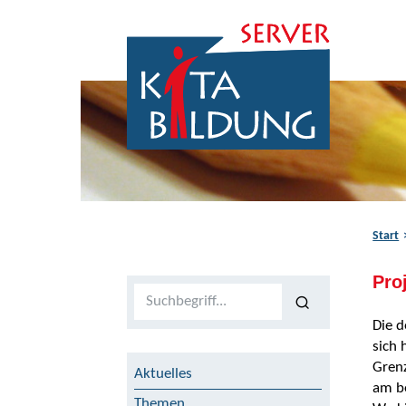
Zum Inhalt springen
Zur Navigation springen
Zum Fußbereich springen
Start
Pro
Volltextsuche
Die 
sich 
Grenz
Aktuelles
am be
Themen