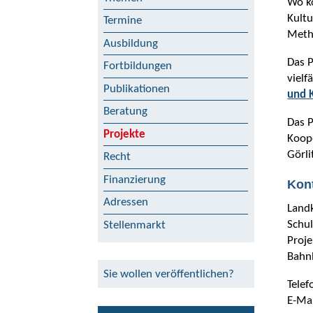
Wo k
Kultu
Termine
Metho
Ausbildung
Das P
Fortbildungen
vielf
Publikationen
und K
Beratung
Das P
Projekte
Koop
Görli
Recht
Finanzierung
Kon
Adressen
Landk
Schu
Stellenmarkt
Proj
Bahnh
Sie wollen veröffentlichen?
Telef
E-Ma