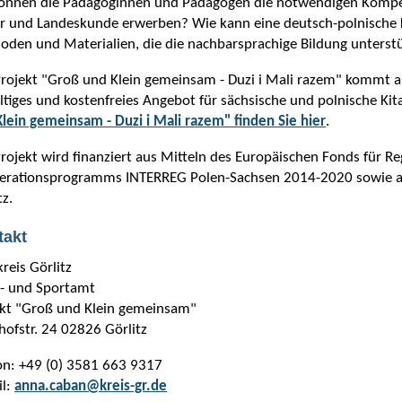
önnen die Pädagoginnen und Pädagogen die notwendigen Kompet
r und Landeskunde erwerben? Wie kann eine deutsch-polnische K
den und Materialien, die die nachbarsprachige Bildung unterst
rojekt "Groß und Klein gemeinsam - Duzi i Mali razem" kommt al
ältiges und kostenfreies Angebot für sächsische und polnische Kit
lein gemeinsam - Duzi i Mali razem" finden Sie hier
.
rojekt wird finanziert aus Mitteln des Europäischen Fonds für 
erationsprogramms INTERREG Polen-Sachsen 2014-2020 sowie au
tz.
takt
reis Görlitz
l- und Sportamt
ekt "Groß und Klein gemeinsam"
ofstr. 24 02826 Görlitz
on: +49 (0) 3581 663 9317
il:
anna.caban@kreis-gr.de