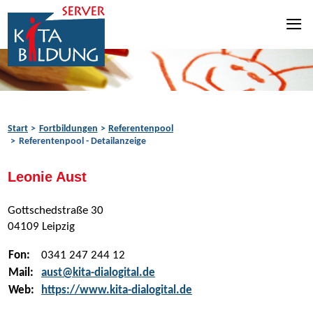
Zum Inhalt springen
Zur Navigation springen
Zum Fußbereich springen
Start
Fortbildungen
Referentenpool
Referentenpool - Detailanzeige
Leonie Aust
Gottschedstraße 30
04109 Leipzig
Fon:
0341 247 244 12
Mail:
aust@kita-dialogital.de
Web:
https://www.kita-dialogital.de