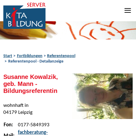
Zum Inhalt springen
Zur Navigation springen
Zum Fußbereich springen
Start
Fortbildungen
Referentenpool
Referentenpool - Detailanzeige
Susanne Kowalzik,
geb. Mann -
Bildungsreferentin
wohnhaft in
04179 Leipzig
Fon:
0177-5849393
fachberatung-
Mail: