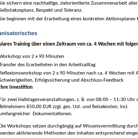
Sie sichern eine nachhaltige, zielorientierte Zusammenarbeit all
Selbstakzeptanz, Respekt und Toleranz.
Sie beginnen mit der Erarbeitung eines konkreten Aktionsplanes f
anisatorisches
lares Training über einen Zeitraum von ca. 4 Wochen mit folg
Workshop von 2 x 90 Minuten
Transfer des Erarbeiteten in den Arbeitsalltag
Reflexionsworkshop von 2 x 90 Minuten nach ca. 4 Wochen mit A
Schwierigkeiten, Erfolgssicherung und Abschluss-Feedback
Ihre Investition
Für zwei Halbtagesveranstaltungen, z. B. von 08:00 – 11:30 Uhr 
Teilnehmern 850,00 EUR zzgl. ges. Ust. und Reisekosten, inc
umfangreicher Dokumentationen.
Die Workshops setzen durchgängig auf Wissensvermittlung durch 
werden aktivierende Methoden den Inhalten entsprechend einges