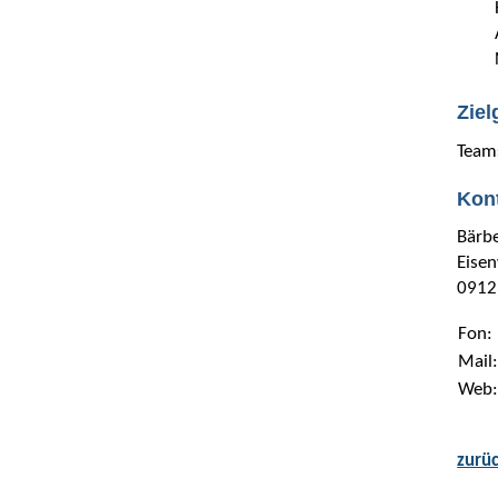
Zie
Teams
Kon
Bärb
Eise
0912
Fon:
Mail
Web
zurü