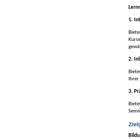
Lern
1. In
Biete
Kurs
gewäh
2. In
Biete
Ihrer
3. Pr
Biete
Semin
Zie
Bild