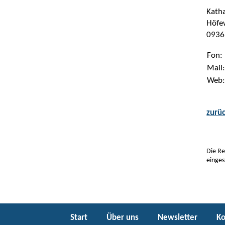
Kath
Höfe
09366
Fon:
Mail
Web
zurü
Die Re
einges
Start
Über uns
Newsletter
Ko