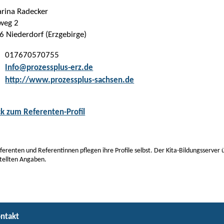
arina Radecker
weg 2
 Niederdorf (Erzgebirge)
017670570755
:
Info@prozessplus-erz.de
:
http://www.prozessplus-sachsen.de
ck zum Referenten-Profil
ferenten und Referentinnen pflegen ihre Profile selbst. Der Kita-Bildungsserver
tellten Angaben.
ntakt