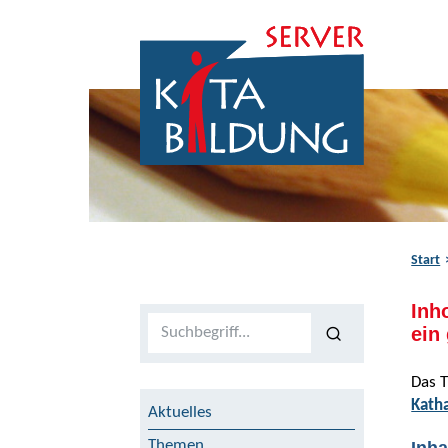
Zum Inhalt springen
Zur Navigation springen
Zum Fußbereich springen
Start
Inh
Volltextsuche
ein
Das T
Kath
Aktuelles
Themen
Inha