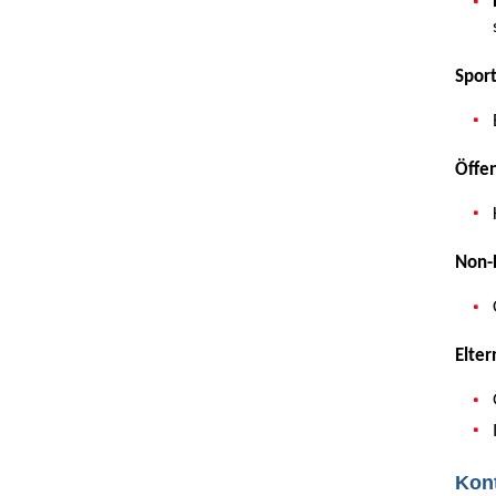
Sport
Öffen
Non-P
Elter
Kon