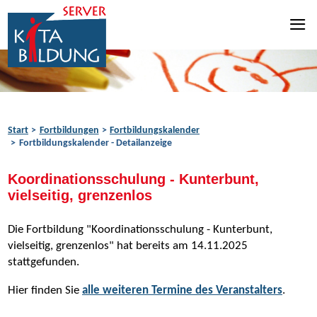
Zum Inhalt springen
Zur Navigation springen
Zum Fußbereich springen
Start
Fortbildungen
Fortbildungskalender
Fortbildungskalender - Detailanzeige
Koordinationsschulung - Kunterbunt,
vielseitig, grenzenlos
Die Fortbildung "Koordinationsschulung - Kunterbunt,
vielseitig, grenzenlos" hat bereits am 14.11.2025
stattgefunden.
Hier finden Sie
alle weiteren Termine des Veranstalters
.