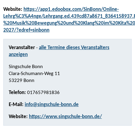
Website:
https://app1.edoobox.com/SinBonn/Online-
Lehrg%C3%A4nge/Lehrgang.ed.439cd87a8671_8364158937.
%20Musik%20Bewegung%20und%20Klang%20im%20Kita%20A
2027/?edref=sinbonn
Veranstalter
-
alle Termine dieses Veranstalters
anzeigen
Singschule Bonn
Clara-Schumann-Weg 11
53229 Bonn
Telefon:
017657981836
E-Mail:
info@singschule-bonn.de
Website:
https://www.singschule-bonn.de/