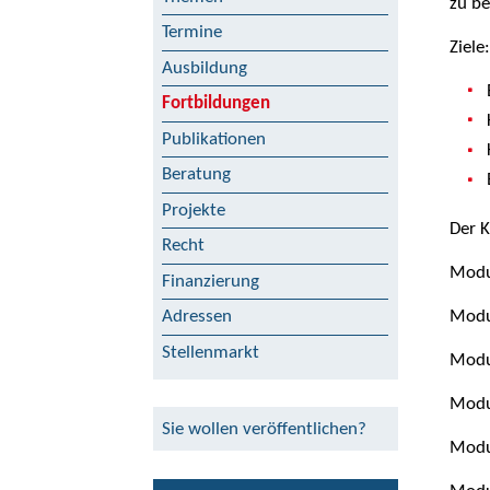
zu be
Termine
Ziele
Ausbildung
Fortbildungen
Publikationen
Beratung
Projekte
Der 
Recht
Modu
Finanzierung
Modu
Adressen
Stellenmarkt
Modul
Modul
Sie wollen veröffentlichen?
Modu