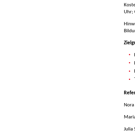
Koste
Uhr;
Hinwe
Bildu
Zielg
Refe
Nora
Maria
Julia