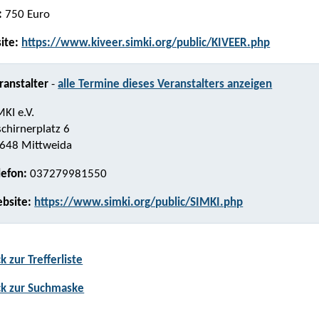
:
750 Euro
ite:
https://www.kiveer.simki.org/public/KIVEER.php
ranstalter
-
alle Termine dieses Veranstalters anzeigen
MKI e.V.
schirnerplatz 6
648 Mittweida
lefon:
037279981550
bsite:
https://www.simki.org/public/SIMKI.php
k zur Trefferliste
ck zur Suchmaske