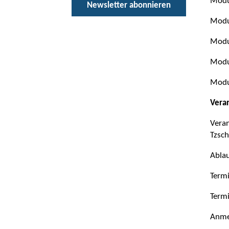
Modu
Newsletter abonnieren
Modul
Modul
Modul
Modu
Vera
Veran
Tzsch
Ablau
Termi
Termi
Anme