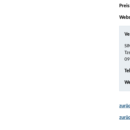
Preis
Webs
Ve
SI
Tz
09
Te
We
zurüc
zurü