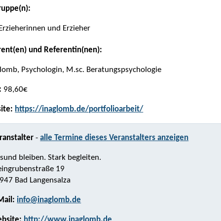
ruppe(n):
Erzieherinnen und Erzieher
rent(en) und Referentin(nen):
lomb, Psychologin, M.sc. Beratungspsychologie
:
98,60€
ite:
https://inaglomb.de/portfolioarbeit/
ranstalter
-
alle Termine dieses Veranstalters anzeigen
sund bleiben. Stark begleiten.
eingrubenstraße 19
947 Bad Langensalza
Mail:
info@inaglomb.de
bsite:
http://www.inaglomb.de