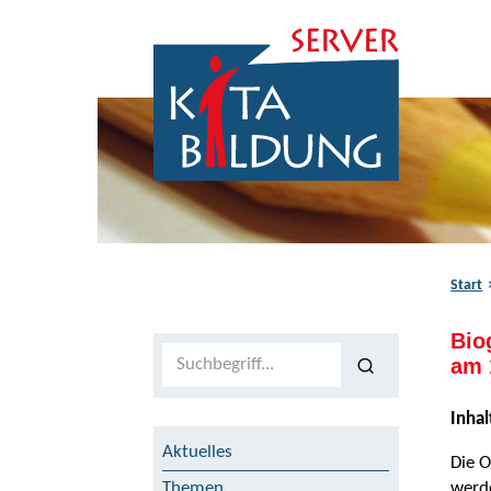
Zum Inhalt springen
Zur Navigation springen
Zum Fußbereich springen
Start
Bio
Volltextsuche
am 
Inhal
Aktuelles
Die O
werde
Themen