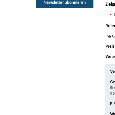
Newsletter abonnieren
Zielg
Refe
Ina G
Preis
Webs
Ve
Ge
St
99
E-
We