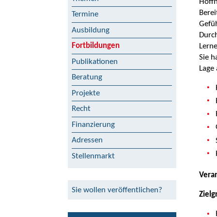
Hoffn
Berei
Termine
Gefüh
Ausbildung
Durch
Fortbildungen
Lerne
Sie h
Publikationen
Lage
Beratung
Projekte
Recht
Finanzierung
Adressen
Stellenmarkt
Vera
Sie wollen veröffentlichen?
Zielg