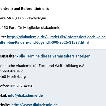
rent(en) und Referentin(nen):
ika Müßig Dipl.-Psychologin
:
150 Euro für Mitglieder diakademie
ite:
https://diakademie.de/kursdetails/Interessiert-doch-keine
alten-bei-Kindern-und-Jugendli-090-2026-31597.html
ranstalter
-
alle Termine dieses Veranstalters anzeigen
akonische Akademie für Fort- und Weiterbildung e.V.
hnhofstraße 9
468 Moritzburg
lefon:
03520784350
Mail:
info@diakademie.de
bsite:
http://www.diakademie.de