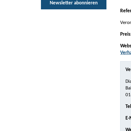
Newsletter abonnieren
Refe
Veron
Preis
Webs
Verh
Ve
Di
Ba
01
Te
E-
We