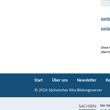
zurüc
zurü
Diese 
überni
Start
Über uns
Newsletter
Ko
© 2026 Sächsischer Kita-Bildungsserver
Der Sä