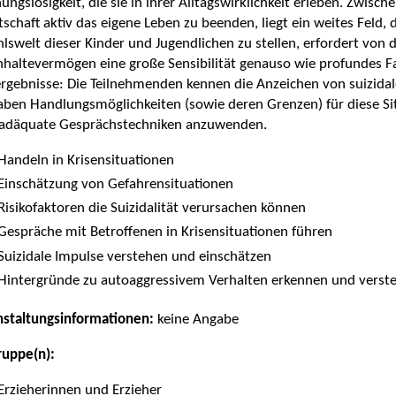
ungslosigkeit, die sie in ihrer Alltagswirklichkeit erleben. Zwis
tschaft aktiv das eigene Leben zu beenden, liegt ein weites Feld, 
lswelt dieser Kinder und Jugendlichen zu stellen, erfordert vo
haltevermögen eine große Sensibilität genauso wie profundes Fa
rgebnisse: Die Teilnehmenden kennen die Anzeichen von suizidal
aben Handlungsmöglichkeiten (sowie deren Grenzen) für diese Si
 adäquate Gesprächstechniken anzuwenden.
Handeln in Krisensituationen
Einschätzung von Gefahrensituationen
Risikofaktoren die Suizidalität verursachen können
Gespräche mit Betroffenen in Krisensituationen führen
Suizidale Impulse verstehen und einschätzen
Hintergründe zu autoaggressivem Verhalten erkennen und verst
nstaltungsinformationen:
keine Angabe
ruppe(n):
Erzieherinnen und Erzieher