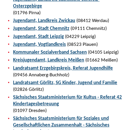
Osterzgebirge
(01796 Pirna)
Jugendamt, Landkreis Zwickau
(08412 Werdau)
Jugendamt, Stadt Chemnitz
(09111 Chemnitz)
Jugendamt, Stadt Leipzig
(04229 Leipzig)
Jugendamt, Vogtlandkreis
(08523 Plauen)
Kommunaler Sozialverband Sachsen
(04105 Leipzig)
Kreisjugendamt, Landkreis Meißen
(01662 Meißen)
Landratsamt Erzgebirgskreis, Referat Jugendhilfe
(09456 Annaberg-Buchholz)
Landratsamt Görlitz, SG Kinder, Jugend und Familie
(02826 Görlitz)
Sächsisches Staatsministerium für Kultus - Referat 42
Kindertagesbetreuung
(01097 Dresden)
Sächsisches Staatsministerium für Soziales und
Gesellschaftlichen Zusammenhalt - Sächsisches