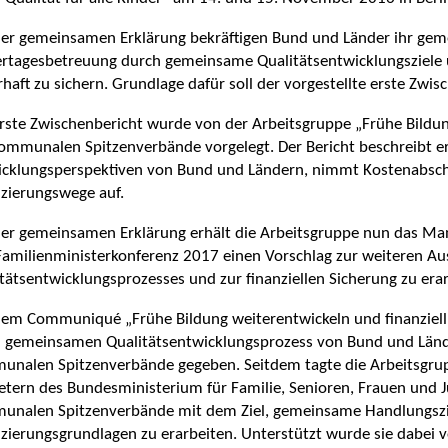
ner gemeinsamen Erklärung bekräftigen Bund und Länder ihr gemei
rtagesbetreuung durch gemeinsame Qualitätsentwicklungsziele 
haft zu sichern. Grundlage dafür soll der vorgestellte erste Zwi
rste Zwischenbericht wurde von der Arbeitsgruppe „Frühe Bildu
ommunalen Spitzenverbände vorgelegt. Der Bericht beschreibt e
icklungsperspektiven von Bund und Ländern, nimmt Kostenabsch
zierungswege auf.
er gemeinsamen Erklärung erhält die Arbeitsgruppe nun das Ma
amilienministerkonferenz 2017 einen Vorschlag zur weiteren Au
tätsentwicklungsprozesses und zur finanziellen Sicherung zu era
em Communiqué „Frühe Bildung weiterentwickeln und finanziell 
n gemeinsamen Qualitätsentwicklungsprozess von Bund und Lände
unalen Spitzenverbände gegeben. Seitdem tagte die Arbeitsgrup
etern des Bundesministerium für Familie, Senioren, Frauen und 
unalen Spitzenverbände mit dem Ziel, gemeinsame Handlungszie
zierungsgrundlagen zu erarbeiten. Unterstützt wurde sie dabei v