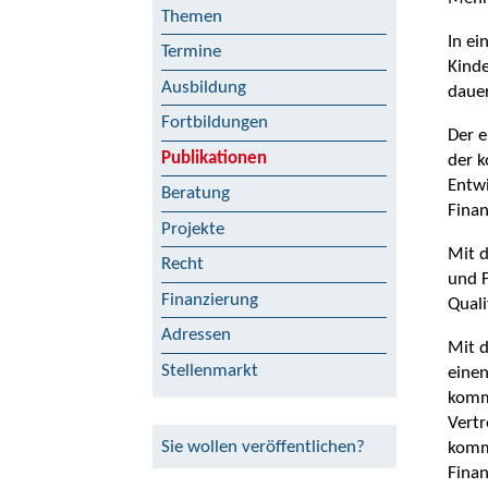
Themen
In ei
Termine
Kinde
Ausbildung
dauer
Fortbildungen
Der e
Publikationen
der k
Entw
Beratung
Finan
Projekte
Mit d
Recht
und F
Finanzierung
Quali
Adressen
Mit d
Stellenmarkt
eine
komm
Vertr
Sie wollen veröffentlichen?
komm
Finan