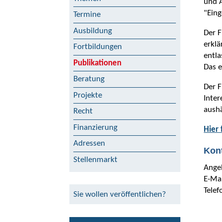
und 
"Eing
Termine
Ausbildung
Der F
erklä
Fortbildungen
entla
Publikationen
Das e
Beratung
Der F
Projekte
Inter
aushä
Recht
Finanzierung
Hier 
Adressen
Kon
Stellenmarkt
Ange
E-Ma
Tele
Sie wollen veröffentlichen?