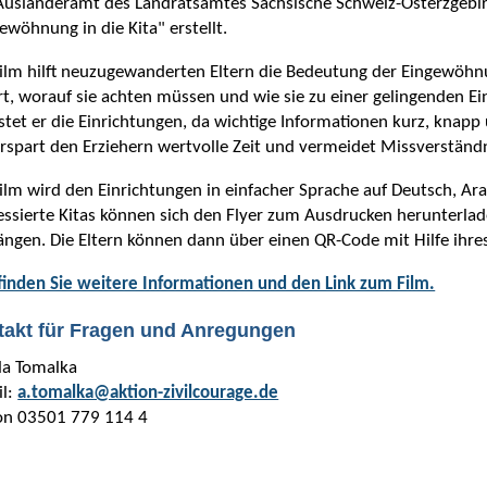
Ausländeramt des Landratsamtes Sächsische Schweiz-Osterzgebir
ewöhnung in die Kita" erstellt.
ilm hilft neuzugewanderten Eltern die Bedeutung der Eingewöhnun
rt, worauf sie achten müssen und wie sie zu einer gelingenden
stet er die Einrichtungen, da wichtige Informationen kurz, knapp 
rspart den Erziehern wertvolle Zeit und vermeidet Missverständn
ilm wird den Einrichtungen in einfacher Sprache auf Deutsch, Ara
essierte Kitas können sich den Flyer zum Ausdrucken herunterlad
ngen. Die Eltern können dann über einen QR-Code mit Hilfe ihre
finden Sie weitere Informationen und den Link zum Film.
takt für Fragen und Anregungen
la Tomalka
il:
a.tomalka@aktion-zivilcourage.de
fon 03501 779 114 4