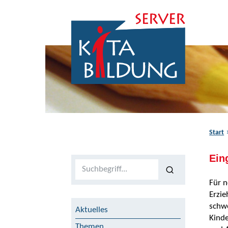
Zum Inhalt springen
Zur Navigation springen
Zum Fußbereich springen
Start
Ein
Volltextsuche
Für n
Erzie
schw
Aktuelles
Kinde
Themen