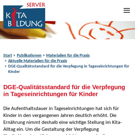
Zum Inhalt springen
Zur Navigation springen
Zum Fußbereich springen
Start
Publikationen
Materialien für die Praxis
Aktuelle Materialien für die Praxis
DGE-Qualitätsstandard für die Verpfegung in Tageseinrichtungen für
Kinder
DGE-Qualitätsstandard für die Verpfegung
in Tageseinrichtungen für Kinder
Die Aufenthaltsdauer in Tageseinrichtungen hat sich für
Kinder in den vergangenen Jahren deutlich erhöht. Die
Ernährung nimmt deshalb eine wichtige Stellung im Kita-
Alltag ein. Um die Gestaltung der Verpflegung