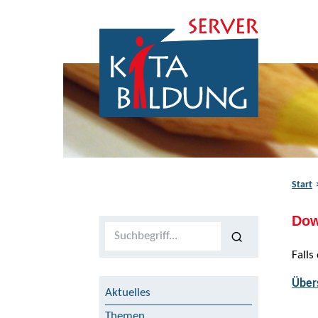
Zum Inhalt springen
Zur Navigation springen
Zum Fußbereich springen
Start
Dow
Volltextsuche
Falls
Über
Aktuelles
Themen