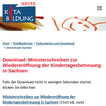
Zum Inhalt springen
Zur Navigation springen
Zum Fußbereich springen
Start
Publikationen
Dokumente zum Download
Download starten
Download: Ministerschreiben zur
Wiedereröffnung der Kindertagesbetreuung
in Sachsen
Falls der Download nicht in wenigen Sekunden startet,
klicken Sie bitte hier:
Ministerschreiben zur Wiedereröffnung der
Kindertagesbetreuung in Sachsen
(1565 kB, nicht