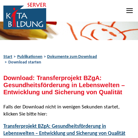
Zum Inhalt springen
Zur Navigation springen
Zum Fußbereich springen
Start
Publikationen
Dokumente zum Download
Download starten
Download: Transferprojekt BZgA:
Gesundheitsförderung in Lebenswelten –
Entwicklung und Sicherung von Qualität
Falls der Download nicht in wenigen Sekunden startet,
klicken Sie bitte hier:
Transferprojekt BZgA: Gesundheitsförderung in
Lebenswelten – Entwicklung und Sicherung von Qualität