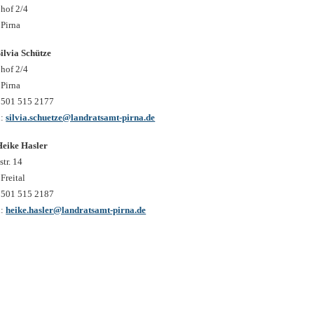
hof 2/4
Pirna
ilvia Schütze
hof 2/4
Pirna
3501 515 2177
l:
silvia.schuetze@landratsamt-pirna.de
Heike Hasler
str. 14
Freital
3501 515 2187
l:
heike.hasler@landratsamt-pirna.de