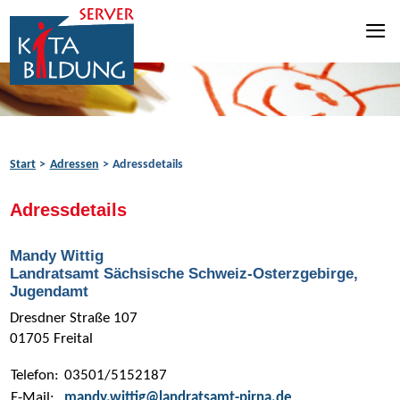
Zum Inhalt springen
Zur Navigation springen
Zum Fußbereich springen
Start
Adressen
Adressdetails
Adressdetails
Mandy Wittig
Landratsamt Sächsische Schweiz-Osterzgebirge,
Jugendamt
Dresdner Straße 107
01705 Freital
Telefon:
03501/5152187
E-Mail:
mandy.wittig@landratsamt-pirna.de